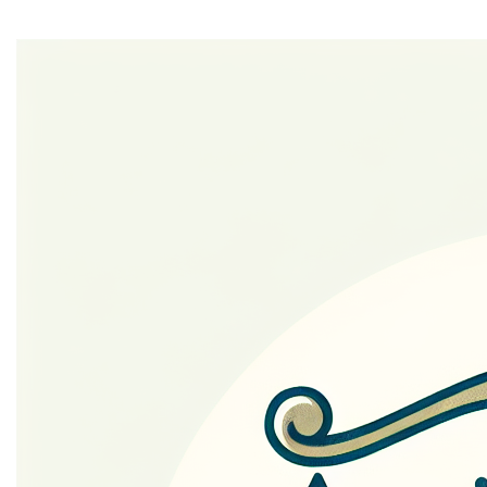
1. Algemeen
Jouw privacy is erg belangrijk voor ons. We willen je
persoonsgegevens op een wettelijke, correcte en
transparante manier verwerken. Dit privacybeleid legt uit
welke persoonlijke gegevens we verzamelen en
verwerken, met inachtneming van de Algemene
Verordening Gegevensbescherming (AVG).
Wij raden je aan deze informatie zorgvuldig te lezen,
zodat je precies weet waarvoor wij jouw
persoonsgegevens gebruiken. Dit privacybeleid bevat
ook meer informatie over jouw privacyrechten en hoe je
deze kunt uitoefenen.
2. Wie is verantwoordelijk