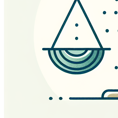
voor dit privacy beleid?
Edge.be NV, met maatschappelijke zetel gelegen te
2060 Antwerpen aan de Oudesteenweg 87, Bus 3 met
Ondernemingsnummer BE0459777624 is de
verantwoordelijke voor het privacybeleid. Voor alle
vragen en/of opmerkingen kan je terecht op het
hierboven vermelde adres of op het emailadres
tom@edge.be.
3. Wijziging en update van
het privacy beleid
We kunnen het privacybeleid op elk moment wijzigen,
bijvoorbeeld in het kader van wijzigingen in onze
diensten of de heersende wetgeving.